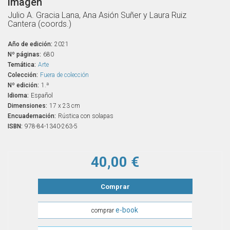
imagen
Julio A. Gracia Lana, Ana Asión Suñer y Laura Ruiz
Cantera (coords.)
Año de edición:
2021
Nº páginas:
680
Temática:
Arte
Colección:
Fuera de colección
Nº edición:
1.ª
Idioma:
Español
Dimensiones:
17 x 23 cm
Encuadernación:
Rústica con solapas
ISBN:
978-84-1340-263-5
40,00 €
Comprar
e-book
comprar