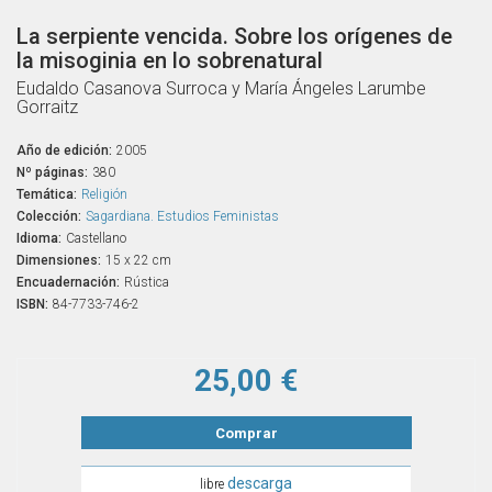
La serpiente vencida. Sobre los orígenes de
la misoginia en lo sobrenatural
Eudaldo Casanova Surroca y María Ángeles Larumbe
Gorraitz
Año de edición:
2005
Nº páginas:
380
Temática:
Religión
Colección:
Sagardiana. Estudios Feministas
Idioma:
Castellano
Dimensiones:
15 x 22 cm
Encuadernación:
Rústica
ISBN:
84-7733-746-2
25,00 €
Comprar
descarga
libre