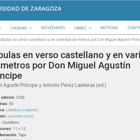
NOVEDADES
NOTICIAS
CONT
CALIDAD
LIBRES
Fábulas en verso castellano y en variedad de metros por Don Miguel Agustín Prín
bulas en verso castellano y en var
 metros por Don Miguel Agustín
íncipe
l Agustín Príncipe y Antonio Pérez Lasheras (ed.)
 edición:
2002
inas:
85
ca:
Literatura (creación)
ión:
Larumbe chicos
:
Castellano
iones:
11 x 15
ernación:
Tapa