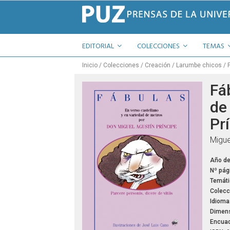
EDITORIAL
COLECCIONES
TEMAS
Inicio
Colecciones
Creación
Larumbe chicos
Fá
de
Pr
Migue
Año de
Nº pág
Temáti
Colecc
Idioma
Dimens
Encuad