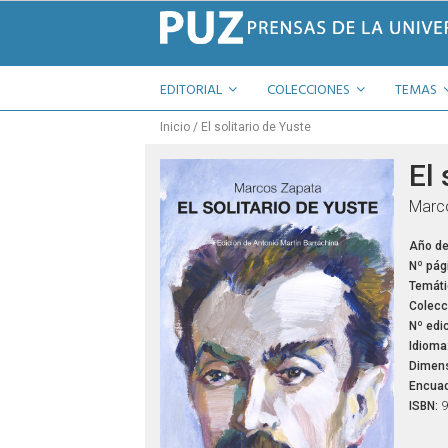
EDITORIAL
COLECCIONES
TEMAS
Inicio
El solitario de Yuste
El 
Marco
Año de
Nº pág
Temáti
Colecc
Nº edic
Idioma
Dimens
Encuad
ISBN:
9