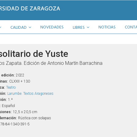
NOVEDADES
NOTICIAS
CONT
CALIDAD
LIBRES
solitario de Yuste
s Zapata. Edición de Antonio Martín Barrachina
 edición:
2022
inas:
CLXXII + 130
ca:
Teatro
ión:
Larumbe. Textos Aragoneses
ión:
1.ª
:
Español
iones:
12,5 x 20,5 cm
ernación:
Rústica con solapas
78-84-1340-391-5