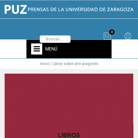
0
MENÚ
Inicio
Libros sobre arte aragonés