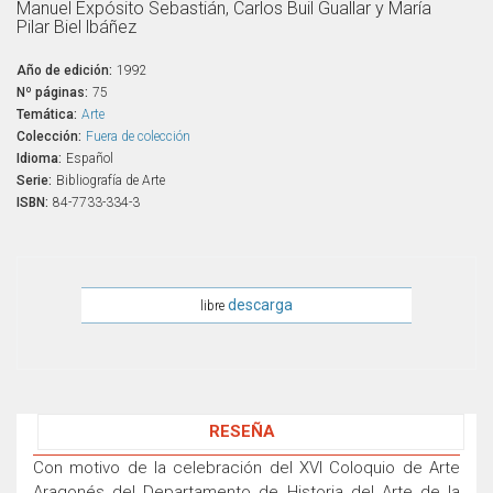
Manuel Expósito Sebastián, Carlos Buil Guallar y María
Pilar Biel lbáñez
Año de edición:
1992
Nº páginas:
75
Temática:
Arte
Colección:
Fuera de colección
Idioma:
Español
Serie:
Bibliografía de Arte
ISBN:
84-7733-334-3
descarga
libre
RESEÑA
Con motivo de la celebración del XVI Coloquio de Arte
Aragonés del Departamento de Historia del Arte de la