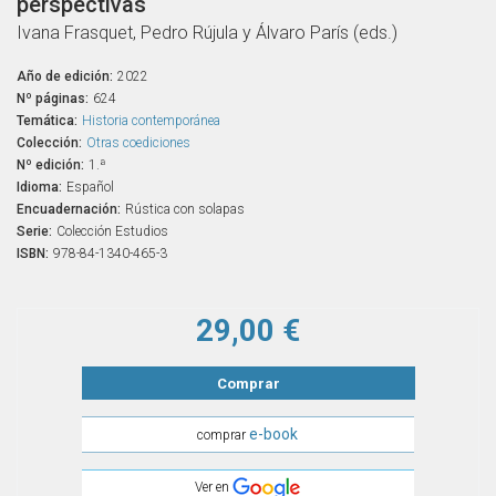
perspectivas
Ivana Frasquet, Pedro Rújula y Álvaro París (eds.)
Año de edición:
2022
Nº páginas:
624
Temática:
Historia contemporánea
Colección:
Otras coediciones
Nº edición:
1.ª
Idioma:
Español
Encuadernación:
Rústica con solapas
Serie:
Colección Estudios
ISBN:
978-84-1340-465-3
29,00 €
Comprar
e-book
comprar
Ver en