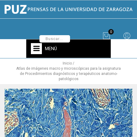
0
MENÚ
Inicio
Atlas de imágenes macro y microscópicas para la asignatura
de Procedimientos diagnósticos y terapéuticos anatomo-
patológicos