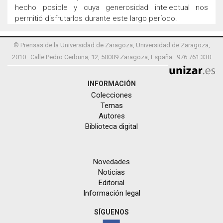
hecho posible y cuya generosidad intelectual nos
permitió disfrutarlos durante este largo período.
© Prensas de la Universidad de Zaragoza, Universidad de Zaragoza,
2010 · Calle Pedro Cerbuna, 12, 50009 Zaragoza, España · 976 761 330
INFORMACIÓN
Colecciones
Temas
Autores
Biblioteca digital
Novedades
Noticias
Editorial
Información legal
SÍGUENOS