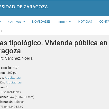
NOVEDADES
NOTICIAS
CONT
CALIDAD
LIBRES
za
as tipológico. Vivienda pública en
ragoza
ro Sánchez, Noelia
 edición:
2022
inas:
360 pp
ca:
Arquitectura
ión:
Arquitectura
ión:
1
:
Español/Inglés
iones:
A4 (210x297 mm)
ernación:
Rústica
78-84-1340-582-7