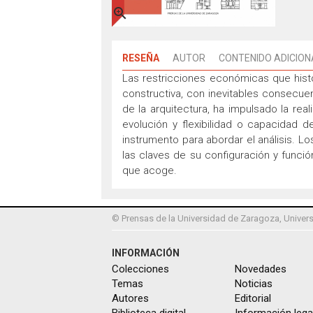

RESEÑA
AUTOR
CONTENIDO ADICION
Las restricciones económicas que histó
constructiva, con inevitables consecuen
de la arquitectura, ha impulsado la rea
evolución y flexibilidad o capacidad 
instrumento para abordar el análisis. Lo
las claves de su configuración y funci
que acoge.
© Prensas de la Universidad de Zaragoza, Univers
INFORMACIÓN
Colecciones
Novedades
Temas
Noticias
Autores
Editorial
Biblioteca digital
Información lega