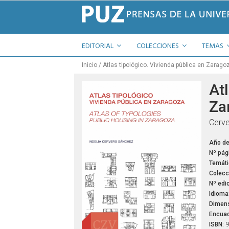
EDITORIAL
COLECCIONES
TEMAS
Inicio
Atlas tipológico. Vivienda pública en Zarago
Atl
Za
Cerve
Año de
Nº pág
Temáti
Colecc
Nº edic
Idioma
Dimens
Encuad
ISBN:
9