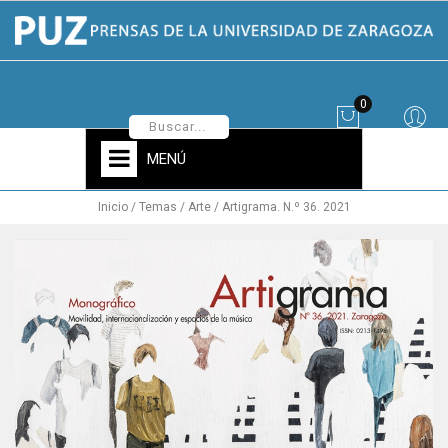
0
MENÚ
Inicio
Temas
Arte
Artigrama. N.º 36. 2021