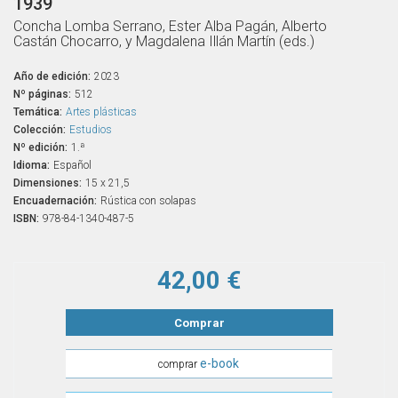
1939
Concha Lomba Serrano, Ester Alba Pagán, Alberto
Castán Chocarro, y Magdalena Illán Martín (eds.)
Año de edición:
2023
Nº páginas:
512
Temática:
Artes plásticas
Colección:
Estudios
Nº edición:
1.ª
Idioma:
Español
Dimensiones:
15 x 21,5
Encuadernación:
Rústica con solapas
ISBN:
978-84-1340-487-5
42,00 €
Comprar
e-book
comprar