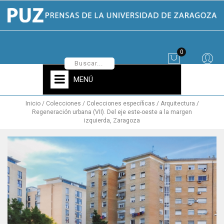
0
MENÚ
Inicio
Colecciones
Colecciones específicas
Arquitectura
Regeneración urbana (VII). Del eje este-oeste a la margen
izquierda, Zaragoza