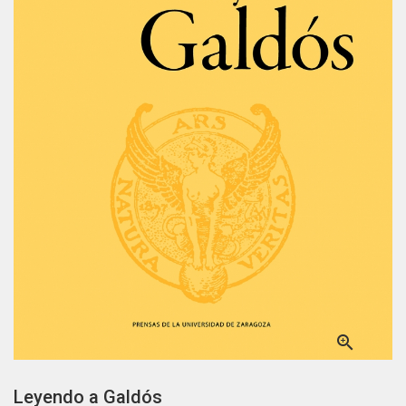

Leyendo a Galdós