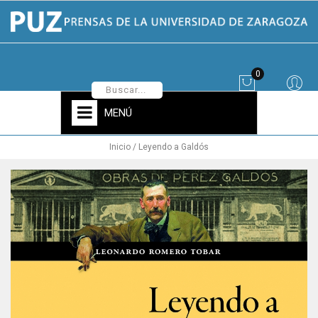
0
MENÚ
Inicio
Leyendo a Galdós