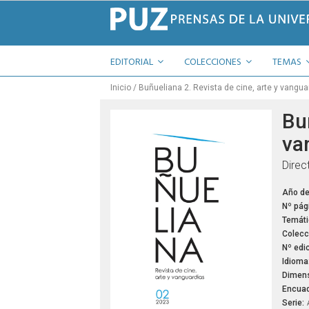
EDITORIAL
COLECCIONES
TEMAS
Inicio
Buñueliana 2. Revista de cine, arte y vangua
Buñ
va
Direc
Año de
Nº pág
Temáti
Colecc
Nº edic
Idioma
Dimens
Encuad
Serie: