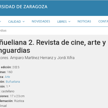
NOVEDADES
NOTICIAS
CONT
CALIDAD
LIBRES
rdias
ueliana 2. Revista de cine, arte y
nguardias
tores. Amparo Martínez Herranz y Jordi Xifra
 edición:
2023
inas:
160
ca:
Arte
ión:
Buñueliana
ión:
1.ª
:
castellano
iones:
17 x 23 cm
ernación:
Rústica
Anual