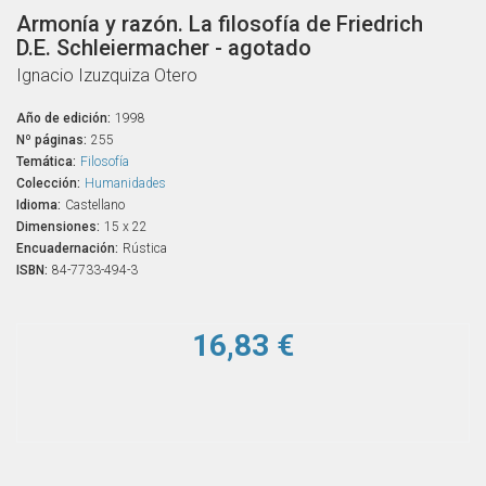
Armonía y razón. La filosofía de Friedrich
D.E. Schleiermacher - agotado
Ignacio Izuzquiza Otero
Año de edición:
1998
Nº páginas:
255
Temática:
Filosofía
Colección:
Humanidades
Idioma:
Castellano
Dimensiones:
15 x 22
Encuadernación:
Rústica
ISBN:
84-7733-494-3
16,83 €