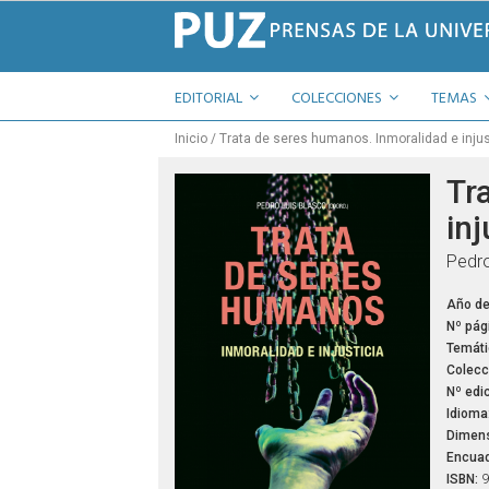
EDITORIAL
COLECCIONES
TEMAS
Inicio
Trata de seres humanos. Inmoralidad e injus
Tr
inj
Pedro
Año de
Nº pág
Temáti
Colecc
Nº edic
Idioma
Dimens
Encuad
ISBN:
9