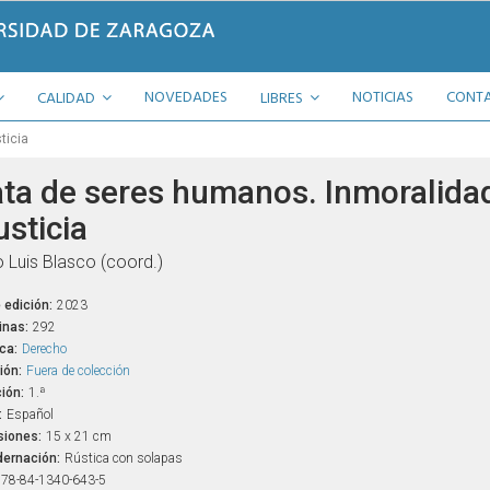
NOVEDADES
NOTICIAS
CONT
CALIDAD
LIBRES
ticia
ata de seres humanos. Inmoralida
usticia
 Luis Blasco (coord.)
 edición:
2023
inas:
292
ca:
Derecho
ión:
Fuera de colección
ión:
1.ª
:
Español
iones:
15 x 21 cm
ernación:
Rústica con solapas
78-84-1340-643-5