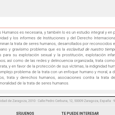
s Humanos es necesaria, y también lo es un estudio integral y en p
tividad y los informes de Instituciones y del Derecho Internacio
minan la trata de seres humanos, desarrollados por reconocidos e
mano y gravísimo problema que es la
esclavitud de nuestro tiemp
para su explotación sexual y la prostitución, explotación infant
nos; así como de las redes y delincuencia organizada, trata como
trata, y en favor de la protección de sus víctimas, la indignidad hum
mplejo problema de la trata con un enfoque humano y moral, a dif
os, trata y derechos humanos, asociaciones contra la trata de
inmoralidad de la trata de seres humanos.
idad de Zaragoza, 2010 · Calle Pedro Cerbuna, 12, 50009 Zaragoza, España · 
SÍGUENOS
TE PUEDE INTERESAR