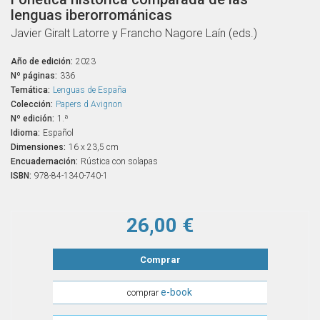
lenguas iberorrománicas
Javier Giralt Latorre y Francho Nagore Laín (eds.)
Año de edición:
2023
Nº páginas:
336
Temática:
Lenguas de España
Colección:
Papers d Avignon
Nº edición:
1.ª
Idioma:
Español
Dimensiones:
16 x 23,5 cm
Encuadernación:
Rústica con solapas
ISBN:
978-84-1340-740-1
26,00 €
Comprar
e-book
comprar