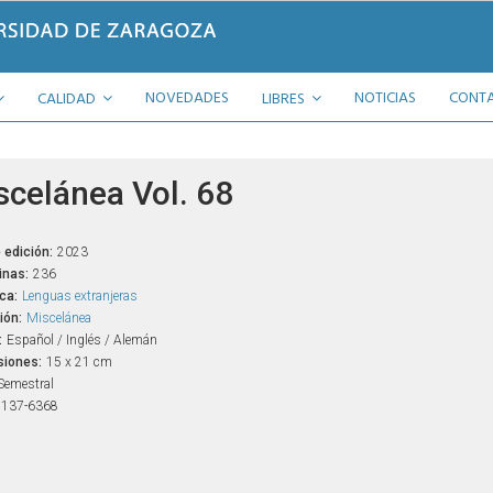
NOVEDADES
NOTICIAS
CONT
CALIDAD
LIBRES
scelánea Vol. 68
 edición:
2023
inas:
236
ca:
Lenguas extranjeras
ión:
Miscelánea
:
Español / Inglés / Alemán
iones:
15 x 21 cm
Semestral
1137-6368