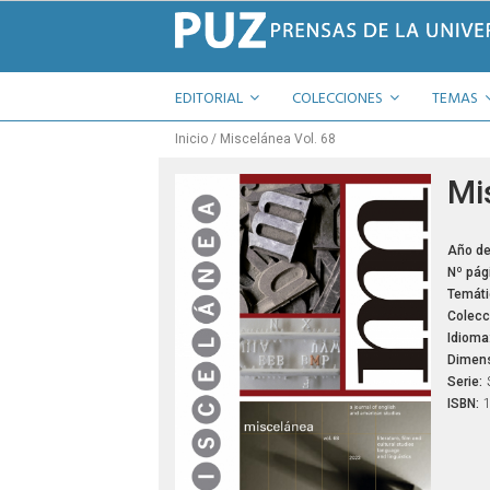
EDITORIAL
COLECCIONES
TEMAS
Inicio
Miscelánea Vol. 68
Mi
Año de
Nº pág
Temáti
Colecc
Idioma
Dimens
Serie:
ISBN: