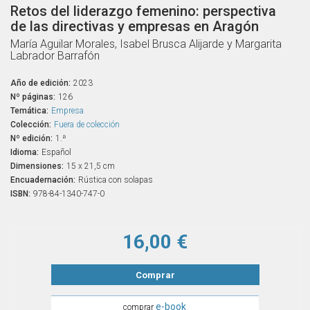
Retos del liderazgo femenino: perspectiva
de las directivas y empresas en Aragón
María Aguilar Morales, Isabel Brusca Alijarde y Margarita
Labrador Barrafón
Año de edición:
2023
Nº páginas:
126
Temática:
Empresa
Colección:
Fuera de colección
Nº edición:
1.ª
Idioma:
Español
Dimensiones:
15 x 21,5 cm
Encuadernación:
Rústica con solapas
ISBN:
978-84-1340-747-0
16,00 €
Comprar
e-book
comprar