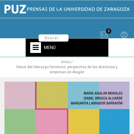
0
MENÚ
Inicio
Retos del liderazgo femenino: perspectiva de las directivas y
empresas en Aragón