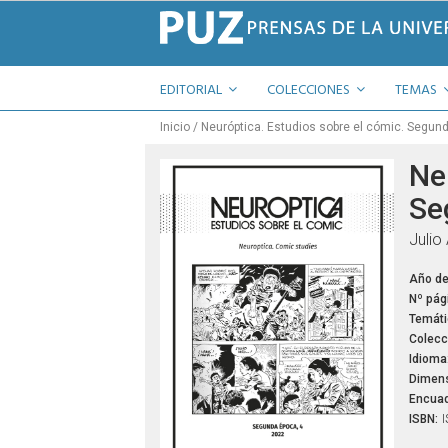
EDITORIAL
COLECCIONES
TEMAS
Inicio
Neuróptica. Estudios sobre el cómic. Segun
Ne
Se
Julio
Año de
Nº pág
Temáti
Colecc
Idioma
Dimens
Encuad
ISBN:
I