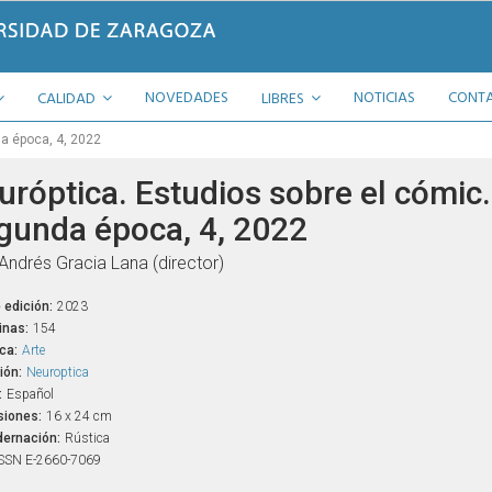
NOVEDADES
NOTICIAS
CONT
CALIDAD
LIBRES
da época, 4, 2022
uróptica. Estudios sobre el cómic.
gunda época, 4, 2022
 Andrés Gracia Lana (director)
 edición:
2023
inas:
154
ca:
Arte
ión:
Neuroptica
:
Español
iones:
16 x 24 cm
ernación:
Rústica
SSN E-2660-7069