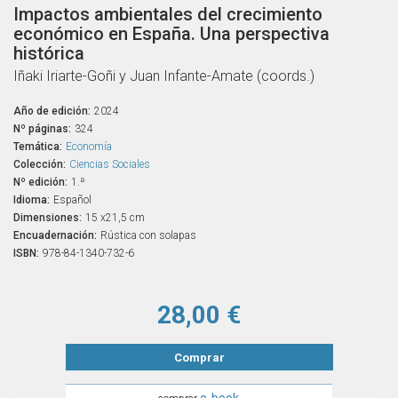
Impactos ambientales del crecimiento
económico en España. Una perspectiva
histórica
Iñaki Iriarte-Goñi y Juan Infante-Amate (coords.)
Año de edición:
2024
Nº páginas:
324
Temática:
Economía
Colección:
Ciencias Sociales
Nº edición:
1.ª
Idioma:
Español
Dimensiones:
15 x21,5 cm
Encuadernación:
Rústica con solapas
ISBN:
978-84-1340-732-6
28,00 €
Comprar