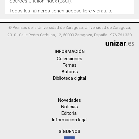
Sources Citation Index (ESCI).
Todos los números tienen acceso libre y gratuito
© Prensas de la Universidad de Zaragoza, Universidad de Zaragoza,
2010 · Calle Pedro Cerbuna, 12, 50009 Zaragoza, España · 976 761 330
INFORMACIÓN
Colecciones
Temas
Autores
Biblioteca digital
Novedades
Noticias
Editorial
Información legal
SÍGUENOS