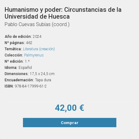
Humanismo y poder: Circunstancias de la
Universidad de Huesca
Pablo Cuevas Subías (coord.)
Año de edición:
2024
Nº páginas:
462
Temática:
Literatura (creación)
Colección:
Palmyrenus
Nº edición:
1.ª
Idioma:
Español
Dimensiones:
17,5 x 24,5 cm
Encuadernación:
Tapa dura
ISBN:
978-84-17999-61-2
42,00 €
Comprar