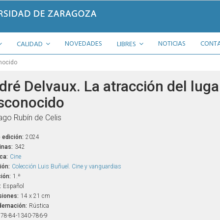
NOVEDADES
NOTICIAS
CONT
CALIDAD
LIBRES
onocido
dré Delvaux. La atracción del luga
sconocido
ago Rubín de Celis
 edición:
2024
inas:
342
ca:
Cine
ión:
Colección Luis Buñuel. Cine y vanguardias
ión:
1.ª
:
Español
iones:
14 x 21 cm
ernación:
Rústica
78-84-1340-786-9