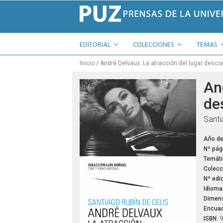
EDITORIAL
COLECCIONES
TEMAS
Inicio
André Delvaux. La atracción del lugar desc
An
de
Santi
Año de
Nº pág
Temáti
Colecc
Nº edic
Idioma
Dimens
Encuad
ISBN:
9