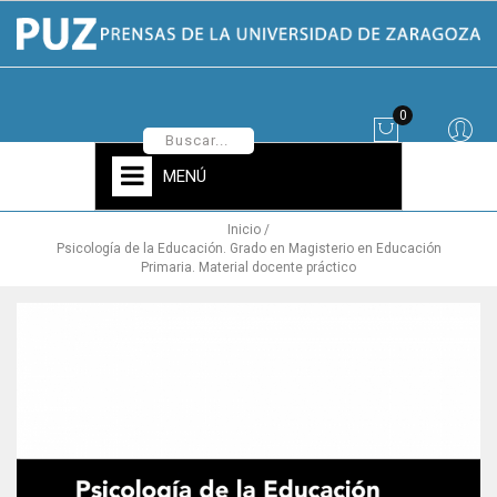
0
MENÚ
Inicio
Psicología de la Educación. Grado en Magisterio en Educación
Primaria. Material docente práctico