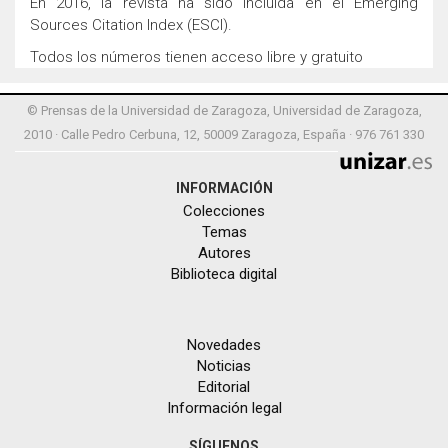
En 2016, la revista ha sido incluida en el Emerging
Sources Citation Index (ESCI).
Todos los números tienen acceso libre y gratuito
© Prensas de la Universidad de Zaragoza, Universidad de Zaragoza,
2010 · Calle Pedro Cerbuna, 12, 50009 Zaragoza, España · 976 761 330
INFORMACIÓN
Colecciones
Temas
Autores
Biblioteca digital
Novedades
Noticias
Editorial
Información legal
SÍGUENOS