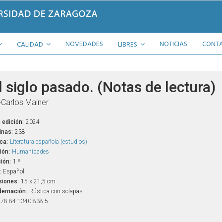
NOVEDADES
NOTICIAS
CONT
CALIDAD
LIBRES
 siglo pasado. (Notas de lectura)
Carlos Mainer
 edición:
2024
inas:
238
ca:
Literatura española (estudios)
ión:
Humanidades
ión:
1.ª
:
Español
iones:
15 x 21,5 cm
ernación:
Rústica con solapas
78-84-1340-838-5