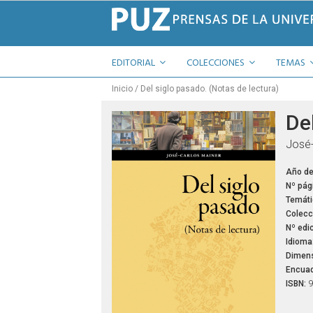
EDITORIAL
COLECCIONES
TEMAS
Inicio
Del siglo pasado. (Notas de lectura)
Del
José-
Año de
Nº pág
Temáti
Colecc
Nº edic
Idioma
Dimens
Encuad
ISBN:
9