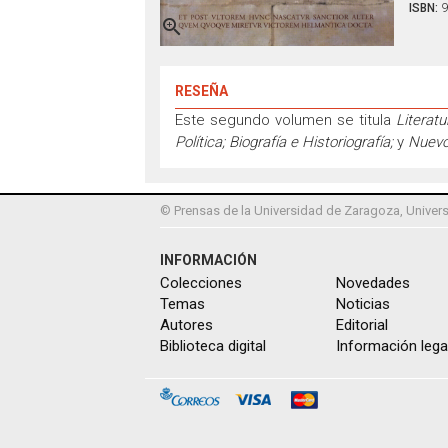
ISBN:
9

RESEÑA
Este segundo volumen se titula
Literat
Política; Biografía e Historiografía;
y
Nuevo
© Prensas de la Universidad de Zaragoza, Univers
INFORMACIÓN
Colecciones
Novedades
Temas
Noticias
Autores
Editorial
Biblioteca digital
Información lega