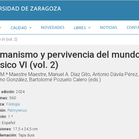
NOVEDADES
NOTICIAS
CONT
CALIDAD
LIBRES
I (vol. 2)
manismo y pervivencia del mund
sico VI (vol. 2)
M.ª Maestre Maestre, Manuel A. Díaz Gito, Antonio Dávila Pérez
ino González, Bartolomé Pozuelo Calero (eds.)
 edición:
2024
inas:
560
ca:
Filología
ión:
Palmyrenus
ión:
1.ª
:
Español
iones:
17,5 x 24,5 cm
ernación:
Tapa dura