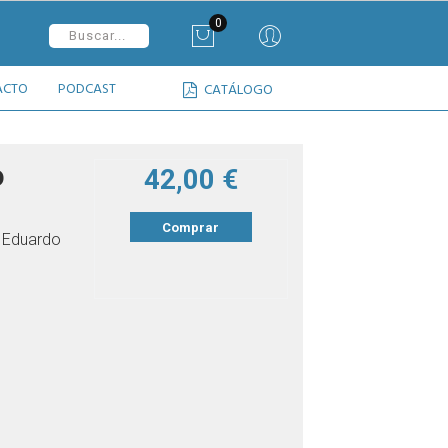
0
ACTO
PODCAST
CATÁLOGO
o
42,00 €
Comprar
, Eduardo