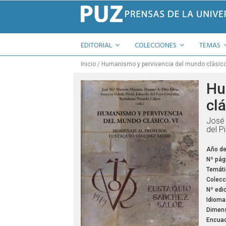
EDITORIAL
COLECCIONES
TEMAS
Inicio
Humanismo y pervivencia del mundo clásico V
Hu
clá
José 
del P
Año de
Nº pág
Temáti
Colecc
Nº edic
Idioma
Dimens
Encuad