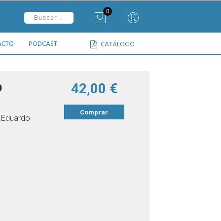
0
ACTO
PODCAST
CATÁLOGO
o
42,00 €
Comprar
, Eduardo