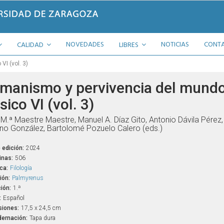
NOVEDADES
NOTICIAS
CONT
CALIDAD
LIBRES
I (vol. 3)
manismo y pervivencia del mund
sico VI (vol. 3)
M.ª Maestre Maestre, Manuel A. Díaz Gito, Antonio Dávila Pérez
ino González, Bartolomé Pozuelo Calero (eds.)
 edición:
2024
inas:
506
ca:
Filología
ión:
Palmyrenus
ión:
1.ª
:
Español
iones:
17,5 x 24,5 cm
ernación:
Tapa dura