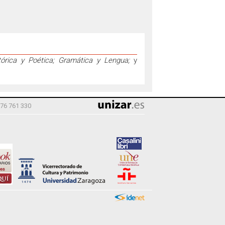
órica y Poética; Gramática y Lengua;
y
976 761 330