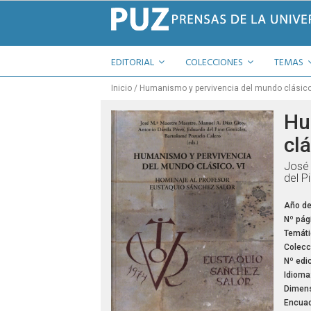
EDITORIAL
COLECCIONES
TEMAS
Inicio
Humanismo y pervivencia del mundo clásico V
Hu
clá
José 
del P
Año de
Nº pág
Temáti
Colecc
Nº edic
Idioma
Dimens
Encuad