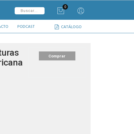
0
ACTO
PODCAST
CATÁLOGO
turas
Comprar
ricana