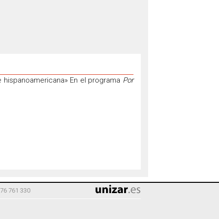
a e hispanoamericana» En el programa
Por
976 761 330