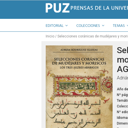
EDITORIAL
COLECCIONES
TEMAS
Inicio
Selecciones coránicas de mudéjares y mori
Se
mo
AG
Adriá
Año de
Nº pág
Temáti
Colecc
Nº edic
Idioma
Dimens