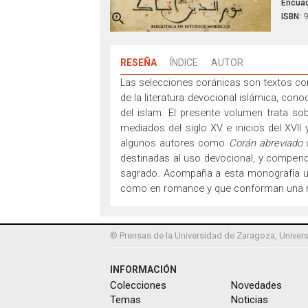
Encuad

ISBN:
9
RESEÑA
ÍNDICE
AUTOR
Las selecciones coránicas son textos co
de la literatura devocional islámica, co
del islam. El presente volumen trata so
mediados del siglo XV e inicios del XVI
algunos autores
como
Corán abreviado
destinadas al uso devocional, y compend
sagrado. Acompaña a
esta monografía u
como en romance y que conforman una mue
© Prensas de la Universidad de Zaragoza, Univers
INFORMACIÓN
Colecciones
Novedades
Temas
Noticias