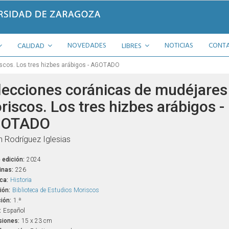
NOVEDADES
NOTICIAS
CONT
CALIDAD
LIBRES
scos. Los tres hizbes arábigos - AGOTADO
lecciones coránicas de mudéjares
riscos. Los tres hizbes arábigos -
OTADO
n Rodríguez Iglesias
 edición:
2024
inas:
226
ca:
Historia
ión:
Biblioteca de Estudios Moriscos
ión:
1.ª
:
Español
iones:
15 x 23 cm