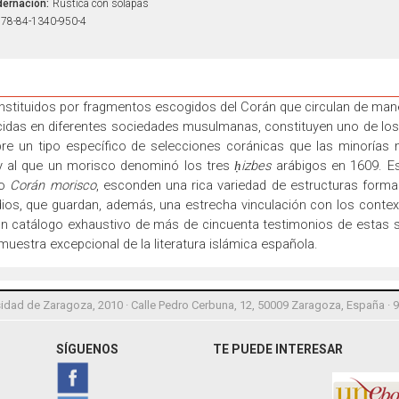
ernación:
Rústica con solapas
78-84-1340-950-4
nstituidos por fragmentos escogidos del Corán que circulan de man
nocidas en diferentes sociedades musulmanas, constituyen uno de l
bre un tipo específico de selecciones coránicas que las minorías
I y al que un morisco denominó los tres
ḥ
izbes
arábigos en 1609. Es
o
Corán morisco
, esconden una rica variedad de estructuras forma
ios, que guardan, además,
una estrecha vinculación con los contex
n catálogo exhaustivo de más de cincuenta testimonios de estas 
stra excepcional de la literatura
islámica española.
idad de Zaragoza, 2010 · Calle Pedro Cerbuna, 12, 50009 Zaragoza, España · 
SÍGUENOS
TE PUEDE INTERESAR