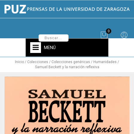
0
MENÚ
Inicio
Colecciones
Colecciones genéricas
Humanidades
Samuel Beckett y la narración reflexiva