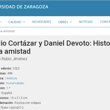
NOVEDADES
NOTICIAS
CONT
CALIDAD
LIBRES
una amistad
io Cortázar y Daniel Devoto: Histo
a amistad
 Rubio Jiménez
 edición:
2025
inas:
498
ca:
Literatura
ión:
Humanidades
ión:
1.ª
:
Español
iones:
15 x 21,5 cm
ernación:
Rústica con solapas
78-84-1340-657-2