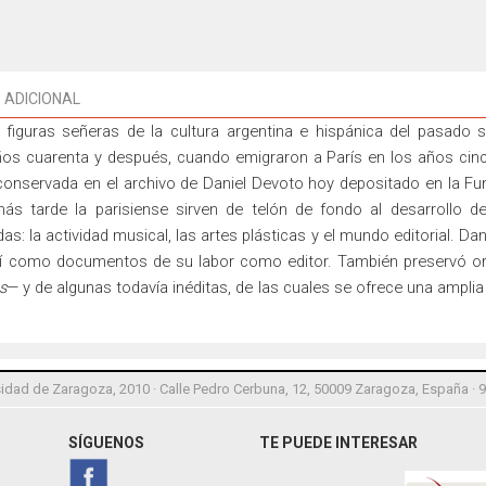
 ADICIONAL
figuras señeras de la cultura argentina e hispánica del pasado s
ños cuarenta y después, cuando emigraron a París en los años cinc
conservada en el archivo de Daniel Devoto hoy depositado en la Fu
más tarde la parisiense sirven de telón de fondo al desarrollo de
s: la actividad musical, las artes plásticas y el mundo editorial. Da
í como documentos de su labor como editor. También preservó ori
s
— y de algunas todavía inéditas, de las cuales se ofrece una amplia m
idad de Zaragoza, 2010 · Calle Pedro Cerbuna, 12, 50009 Zaragoza, España · 
SÍGUENOS
TE PUEDE INTERESAR