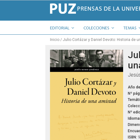
EDITORIAL
COLECCIONES
TEMAS
Inicio
Julio Cortázar y Daniel Devoto: Historia de 
Jul
un
Jesús
Año de
Nº pág
Temáti
Colecc
Nº edic
Idioma
Dimens
Encuad
ISBN:
9