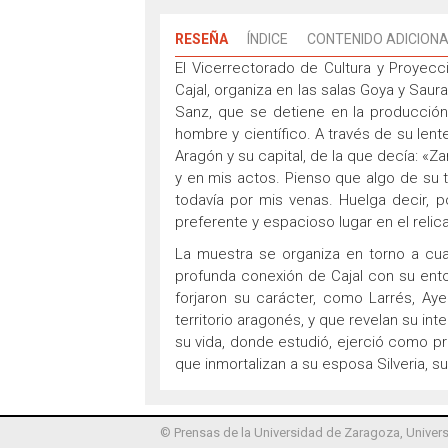
RESEÑA
ÍNDICE
CONTENIDO ADICION
El Vicerrectorado de Cultura y Proyec
Cajal, organiza en las salas Goya y Saur
Sanz, que se detiene en la producción
hombre y científico. A través de su lent
Aragón y su capital, de la que decía: «Z
y en mis actos. Pienso que algo de su ti
todavía por mis venas. Huelga decir, 
preferente y espacioso lugar en el relic
La muestra se organiza en torno a cu
profunda conexión de Cajal con su ento
forjaron su carácter, como Larrés, Aye
territorio aragonés, y que revelan su in
su vida, donde estudió, ejerció como pro
que inmortalizan a su esposa Silveria, s
© Prensas de la Universidad de Zaragoza, Univers