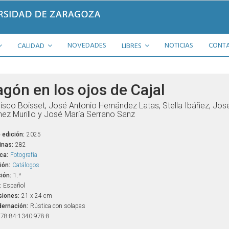
NOVEDADES
NOTICIAS
CONT
CALIDAD
LIBRES
agón en los ojos de Cajal
isco Boisset, José Antonio Hernández Latas, Stella Ibáñez, Jos
nez Murillo y José María Serrano Sanz
 edición:
2025
inas:
282
ca:
Fotografía
ión:
Catálogos
ión:
1.ª
:
Español
iones:
21 x 24 cm
ernación:
Rústica con solapas
78-84-1340-978-8