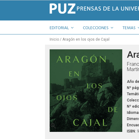
EDITORIAL
COLECCIONES
TEMAS
Inicio
Aragón en los ojos de Cajal
Ar
Franc
Martí
Año de
Nº pág
Temáti
Colecc
Nº edic
Idioma
Dimens

Encuad
ISBN:
9