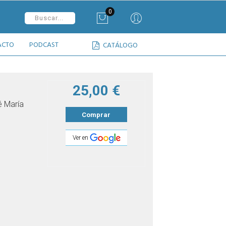
0
ACTO
PODCAST
CATÁLOGO
25,00 €
é María
Comprar
Ver en