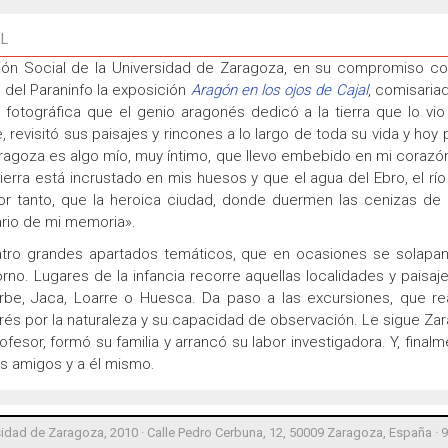
AL
ción Social de la Universidad de Zaragoza, en su compromiso con
a del Paraninfo la exposición
Aragón en los ojos de Cajal
, comisaria
 fotográfica que el genio aragonés dedicó a la tierra que lo v
e, revisitó sus paisajes y rincones a lo largo de toda su vida y ho
aragoza es algo mío, muy íntimo, que llevo embebido en mi corazón 
erra está incrustado en mis huesos y que el agua del Ebro, el río
por tanto, que la heroica ciudad, donde duermen las cenizas d
ario de mi memoria».
atro grandes apartados temáticos, que en ocasiones se solapan
rno. Lugares de la infancia recorre aquellas localidades y pais
rbe, Jaca, Loarre o Huesca. Da paso a las excursiones, que rea
terés por la naturaleza y su capacidad de observación. Le sigue Z
fesor, formó su familia y arrancó su labor investigadora. Y, final
us amigos y a él mismo.
idad de Zaragoza, 2010 · Calle Pedro Cerbuna, 12, 50009 Zaragoza, España · 