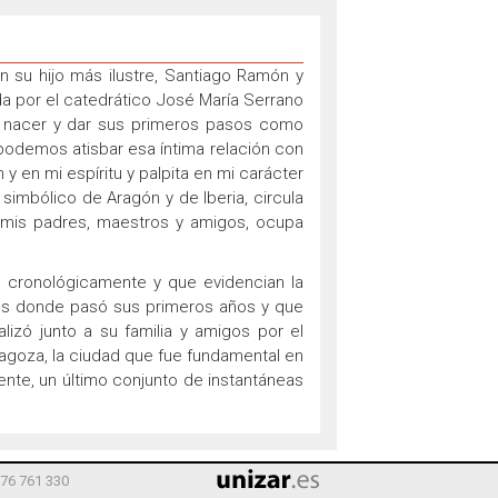
 su hijo más ilustre, Santiago Ramón y
da por el catedrático José María Serrano
io nacer y dar sus primeros pasos como
y podemos atisbar esa íntima relación con
y en mi espíritu y palpita en mi carácter
 simbólico de Aragón y de Iberia, circula
e mis padres, maestros y amigos, ocupa
 cronológicamente y que evidencian la
ajes donde pasó sus primeros años y que
lizó junto a su familia y amigos por el
aragoza, la ciudad que fue fundamental en
mente, un último conjunto de instantáneas
976 761 330