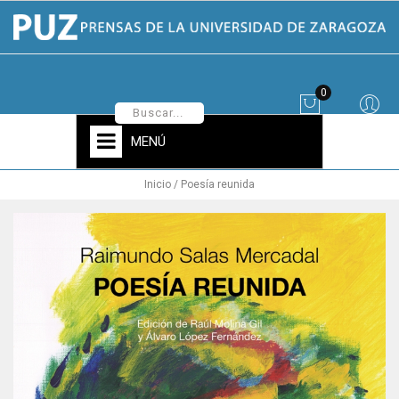
0
MENÚ
Inicio
Poesía reunida