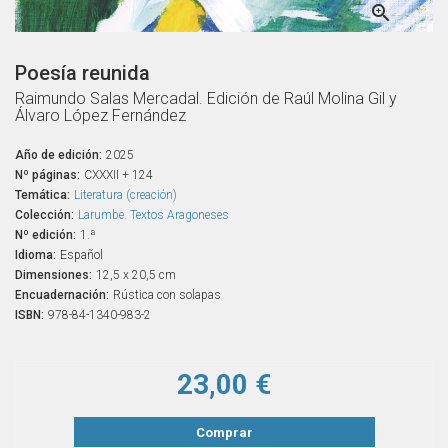

Poesía reunida
Raimundo Salas Mercadal. Edición de Raúl Molina Gil y
Álvaro López Fernández
Año de edición:
2025
Nº páginas:
CXXXII + 124
Temática:
Literatura (creación)
Colección:
Larumbe. Textos Aragoneses
Nº edición:
1.ª
Idioma:
Español
Dimensiones:
12,5 x 20,5 cm
Encuadernación:
Rústica con solapas
ISBN:
978-84-1340-983-2
23,00 €
Comprar