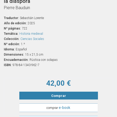
la diáspora
Pierre Bauduin
Traductor:
Sebastián Lorente
Año de edición:
2025
Nº páginas:
722
Temática:
Historia medieval
Colección:
Ciencias Sociales
Nº edición:
1.ª
Idioma:
Español
Dimensiones:
15 x 21,5 cm
Encuadernación:
Rústica con solapas
ISBN:
978-84-1340-962-7
42,00 €
Comprar
e-book
comprar