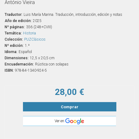
António Vieira
Traductor:
Luis María Marina. Traducción, introducción, edición y notas
Año de edición:
2025
Nº páginas:
356 (248+CVIII)
Temática:
Historia
Colección:
PUZClásicos
Nº edición:
1.ª
Idioma:
Español
Dimensiones:
12,5 x 20,5 cm
Encuadernación:
Rústica con solapas
ISBN:
978-84-1340-924-5
28,00 €
Comprar
Ver en