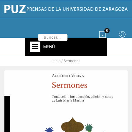
0
MENÚ
Inicio
Sermones