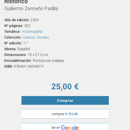
histórico
Guillermo Zermeño Padilla
Año de edición:
2025
Nº páginas:
322
Temática:
Historiografía
Colección:
Ciencias Sociales
Nº edición:
1.ª
Idioma:
Español
Dimensiones:
15 x 21,5 cm
Encuadernación:
Rústica con solapas
ISBN:
978-84-1340-967-2
25,00 €
Comprar
e-book
comprar
Ver en