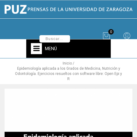
0
MENÚ
Inicio
Epidemiología aplicada a los Grados de Medicina, Nutrición y
Odontología. Ejercicios resueltos con software libre: Open Epi y
R