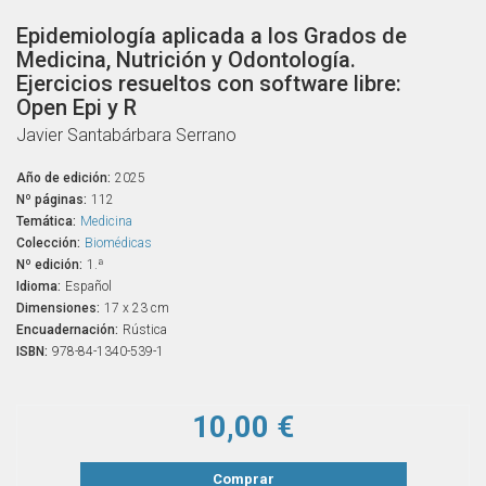
Epidemiología aplicada a los Grados de
Medicina, Nutrición y Odontología.
Ejercicios resueltos con software libre:
Open Epi y R
Javier Santabárbara Serrano
Año de edición:
2025
Nº páginas:
112
Temática:
Medicina
Colección:
Biomédicas
Nº edición:
1.ª
Idioma:
Español
Dimensiones:
17 x 23 cm
Encuadernación:
Rústica
ISBN:
978-84-1340-539-1
10,00 €
Comprar