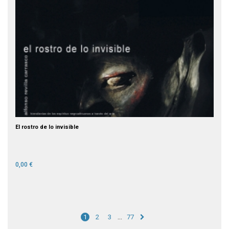
El rostro de lo invisible
0,00 €
…
1
2
3
77