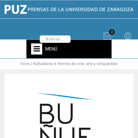
0
MENÚ
Inicio
Buñueliana 4. Revista de cine, arte y vanguardias