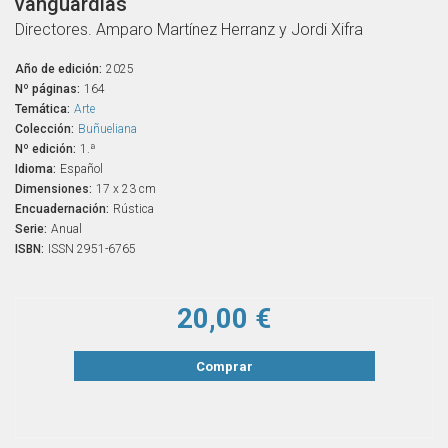
vanguardias
Directores. Amparo Martínez Herranz y Jordi Xifra
Año de edición:
2025
Nº páginas:
164
Temática:
Arte
Colección:
Buñueliana
Nº edición:
1.ª
Idioma:
Español
Dimensiones:
17 x 23 cm
Encuadernación:
Rústica
Serie:
Anual
ISBN:
ISSN 2951-6765
20,00 €
Comprar