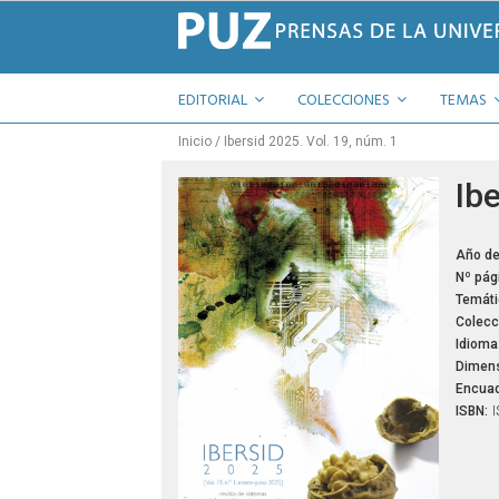
EDITORIAL
COLECCIONES
TEMAS
Inicio
Ibersid 2025. Vol. 19, núm. 1
Ibe
Año de
Nº pág
Temáti
Colecc
Idioma
Dimens
Encuad
ISBN:
I