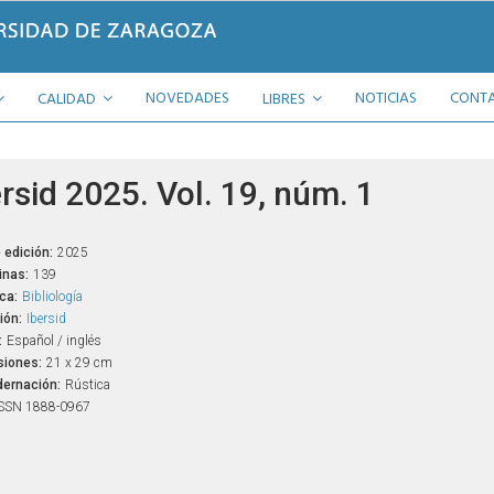
NOVEDADES
NOTICIAS
CONT
CALIDAD
LIBRES
rsid 2025. Vol. 19, núm. 1
 edición:
2025
inas:
139
ca:
Bibliología
ión:
Ibersid
:
Español / inglés
iones:
21 x 29 cm
ernación:
Rústica
SSN 1888-0967