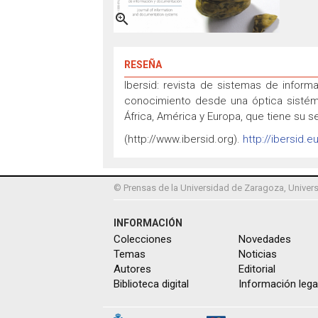

RESEÑA
Ibersid: revista de sistemas de inform
conocimiento desde una óptica sistémi
África, América y Europa, que tiene su
(http://www.ibersid.org).
http://ibersid.e
© Prensas de la Universidad de Zaragoza, Univers
INFORMACIÓN
Colecciones
Novedades
Temas
Noticias
Autores
Editorial
Biblioteca digital
Información lega