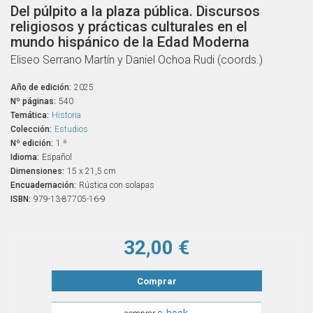
Del púlpito a la plaza pública. Discursos
religiosos y prácticas culturales en el
mundo hispánico de la Edad Moderna
Eliseo Serrano Martín y Daniel Ochoa Rudi (coords.)
Año de edición:
2025
Nº páginas:
540
Temática:
Historia
Colección:
Estudios
Nº edición:
1.ª
Idioma:
Español
Dimensiones:
15 x 21,5 cm
Encuadernación:
Rústica con solapas
ISBN:
979-13-87705-16-9
32,00 €
Comprar