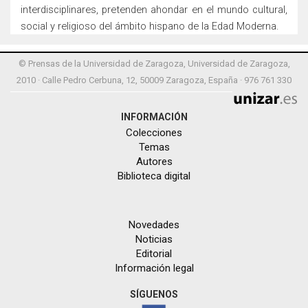
interdisciplinares, pretenden ahondar en el mundo cultural,
social y religioso del ámbito hispano de la Edad Moderna.
© Prensas de la Universidad de Zaragoza, Universidad de Zaragoza,
2010 · Calle Pedro Cerbuna, 12, 50009 Zaragoza, España · 976 761 330
INFORMACIÓN
Colecciones
Temas
Autores
Biblioteca digital
Novedades
Noticias
Editorial
Información legal
SÍGUENOS