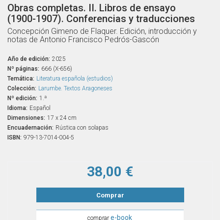
Obras completas. II. Libros de ensayo
(1900-1907). Conferencias y traducciones
Concepción Gimeno de Flaquer. Edición, introducción y
notas de Antonio Francisco Pedrós-Gascón
Año de edición:
2025
Nº páginas:
666 (X-656)
Temática:
Literatura española (estudios)
Colección:
Larumbe. Textos Aragoneses
Nº edición:
1.ª
Idioma:
Español
Dimensiones:
17 x 24 cm
Encuadernación:
Rústica con solapas
ISBN:
979-13-7014-004-5
38,00 €
Comprar
e-book
comprar