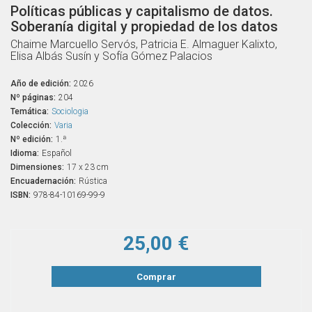
Políticas públicas y capitalismo de datos.
Soberanía digital y propiedad de los datos
Chaime Marcuello Servós, Patricia E. Almaguer Kalixto,
Elisa Albás Susín y Sofía Gómez Palacios
Año de edición:
2026
Nº páginas:
204
Temática:
Sociologia
Colección:
Varia
Nº edición:
1.ª
Idioma:
Español
Dimensiones:
17 x 23 cm
Encuadernación:
Rústica
ISBN:
978-84-10169-99-9
25,00 €
Comprar