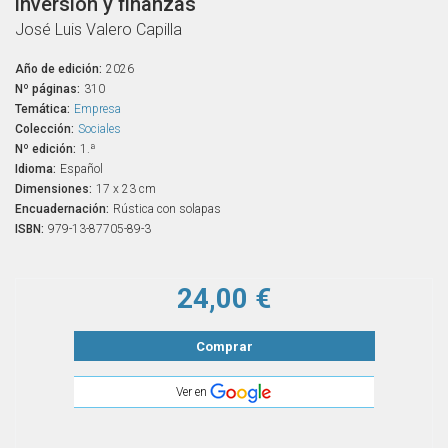
inversión y finanzas
José Luis Valero Capilla
Año de edición:
2026
Nº páginas:
310
Temática:
Empresa
Colección:
Sociales
Nº edición:
1.ª
Idioma:
Español
Dimensiones:
17 x 23 cm
Encuadernación:
Rústica con solapas
ISBN:
979-13-87705-89-3
24,00 €
Comprar
Ver en