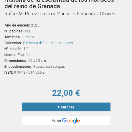
del reino de Granada
Rafael M. Pérez García y Manuel F. Fernández Chaves
Año de edición:
2025
Nº páginas:
466
Temática:
Historia
Colección:
Biblioteca de Estudios Moriscos
Nº edición:
1.ª
Idioma:
Español
Dimensiones:
15 x 23 cm
Encuadernación:
Rústica con solapas
ISBN:
979-13-7014-066-3
22,00 €
Comprar
Ver en