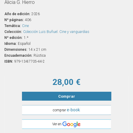
Alicia G. Hierro
Año de edición:
2026
Nº páginas:
406
Temática:
Cine
Colección:
Colección Luis Buñuel. Cine y vanguardias
Nº edición:
1.ª
Idioma:
Español
Dimensiones:
14 x 21 cm
Encuadernación:
Rústica
ISBN:
979-13-87705-44-2
28,00 €
Comprar
e-book
comprar
Ver en