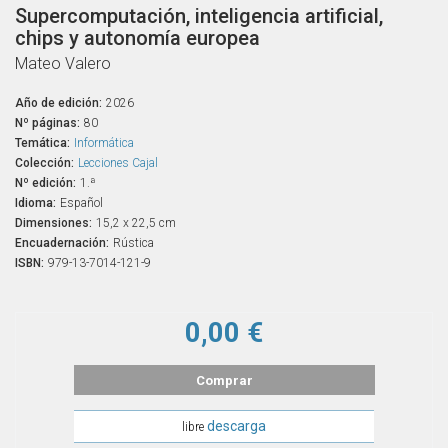
Supercomputación, inteligencia artificial,
chips y autonomía europea
Mateo Valero
Año de edición:
2026
Nº páginas:
80
Temática:
Informática
Colección:
Lecciones Cajal
Nº edición:
1.ª
Idioma:
Español
Dimensiones:
15,2 x 22,5 cm
Encuadernación:
Rústica
ISBN:
979-13-7014-121-9
0,00 €
Comprar
descarga
libre