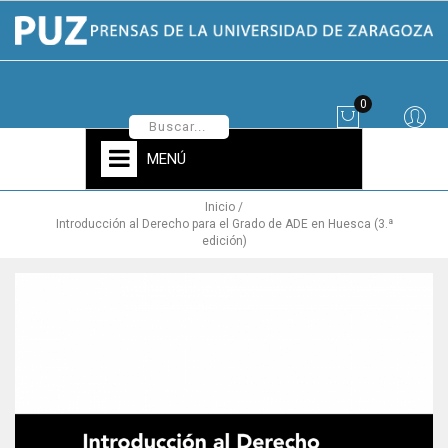
0
MENÚ
Inicio
Introducción al Derecho para el Grado de ADE en Huesca (3.ª
edición)